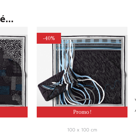
...
-40%
Promo !
100 x 100 cm