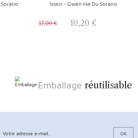
Sorairo
Issen - Gwen Ha Du Sorairo
10,20 €
17,00 €
 base
Prix
Prix de base
Emballage
réutilisable