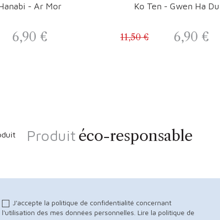
Hanabi - Ar Mor
Ko Ten - Gwen Ha Du 
6,90 €
6,90 €
11,50 €
Prix
Prix de base
Prix
Prix de
Produit
éco-responsable
J'accepte la politique de confidentialité concernant
l'utilisation des mes données personnelles.
Lire la politique de