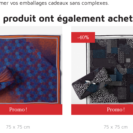
limer vos emballages cadeaux sans complexes.
e produit ont également acheté
-40%
Promo !
Promo !
75 x 75 cm
75 x 75 cm