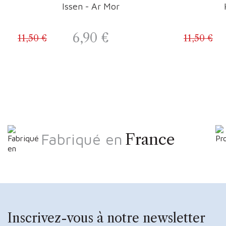
Issen - Ar Mor
6,90 €
11,50 €
11,50 €
Prix
Prix de base
Fabriqué en
France
Inscrivez-vous à notre newsletter