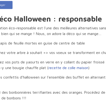
ager
éco Halloween : responsable
tion éco-responsable est l'une des meilleures alternatives sans
u bien qui se mange ! Nous, on adore la déco qui se mange…
tapis de feuille mortes en guise de centre de table
mez votre arbre à souhait => vos voeux se transforment en ch
z vos pots de yaourts en verre en y collant du papier froissé 
z-y une bougie chauffe plat (
recette de colle maison
)
s confettis d’halloween sur l’ensemble des buffet en alternant 
s
 des bonbonnières terrifiantes avec des oranges. Procédez de 
es de bonbons !!!