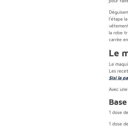
pour fair
Déguiseme
l’étape l
vêtements
la robe t
carrée en
Le m
Le maquil
Les recet
Sisi la pa
Avec une 
Base
1 dose de
1 dose d