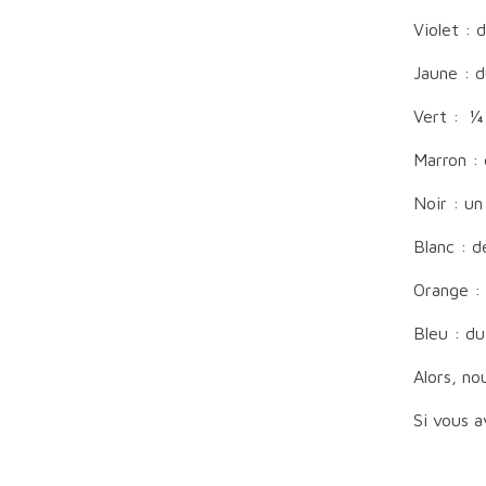
Violet : 
Jaune : d
Vert : ¼ 
Marron : 
Noir : un
Blanc : d
Orange : 
Bleu : du
Alors, no
Si vous a