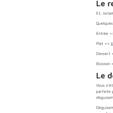
Le r
Et, notam
Quelques
Entrée 
Plat =>
t
Dessert
Boisson
Le d
Vous n’êt
parfaite 
déguiseme
Déguiseme