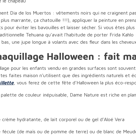
e le chapeau
nt Dia de los Muertos : vêtements noirs qui ne craignent pas
a plus marrante, ça chatouille !!!), appliquer la peinture en pren
 pour éviter les bavouilles et laisser sécher. Si vous êtes plus
raditionnelle Tehuana qu'avait l’habitude de porter Frida Kahl
 bas, une jupe longue à volants avec des fleur dans les cheveux
aquillage Halloween : fait m
lage pour les enfants vendu en grandes surfaces sont souvent 
tes faites maison n’utilisent que des ingrédients naturels et 
illette
, vous ferez de cette fête d'Halloween la plus éco-resp
palette de couleur inépuisable, Dame Nature est riche en pla
 crème hydratante, de lait corporel ou de gel d’Aloé Vera
e fécule (de maïs ou de pomme de terre) ou de blanc de Meud