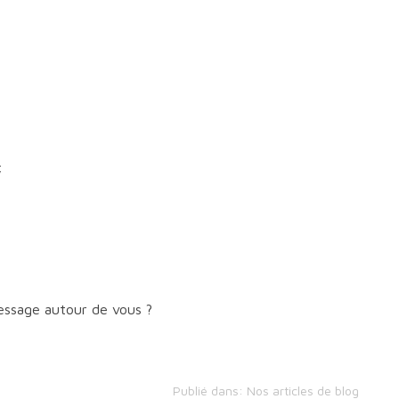
;
message autour de vous ?
Publié dans:
Nos articles de blog