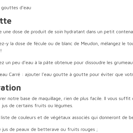
 gouttes d’eau
tte
e une dose de produit de soin hydratant dans un petit conten
ez-y la dose de fécule ou de blanc de Meudon, mélangez le to
!
ez un peu d’eau à la pâte obtenue pour dissoudre les grumeau
eau Carré : ajouter l’eau goutte à goutte pour éviter que votr
ration
rer notre base de maquillage, rien de plus facile. Il vous suffit
e jus de certains fruits ou légumes.
 liste de couleurs et de végétaux associés qui donneront de be
 jus de peaux de betterave ou fruits rouges ;